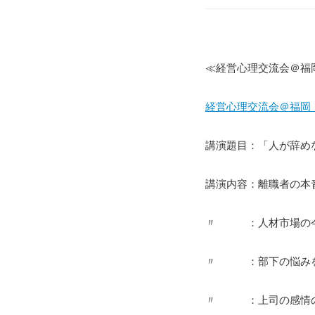
≪経営心理交流会＠福
経営心理交流会＠福岡 2
講演題目：「人が辞め
講演内容：離職者の本
〃 ：人材市場の今
〃 ：部下の悩みを
〃 ：上司の感情の