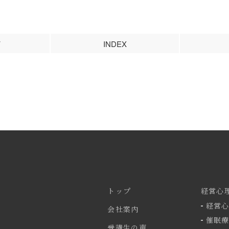
V
INDEX
トップ
経営心
経営
会社案内
催眠
受講生の声