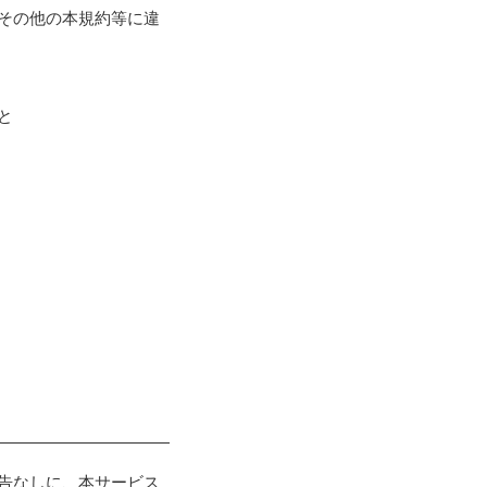
意その他の本規約等に違
と
予告なしに、本サービス