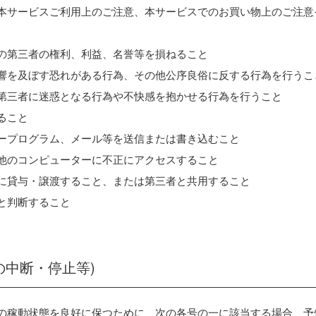
約、本サービスご利用上のご注意、本サービスでのお買い物上のご注
他の第三者の権利、利益、名誉等を損ねること
悪影響を及ぼす恐れがある行為、その他公序良俗に反する行為を行うこ
他の第三者に迷惑となる行為や不快感を抱かせる行為を行うこと
すること
タープログラム、メール等を送信または書き込むこと
の他のコンピューターに不正にアクセスすること
三者に貸与・譲渡すること、または第三者と共用すること
切と判断すること
の中断・停止等)
ビスの稼動状態を良好に保つために、次の各号の一に該当する場合、