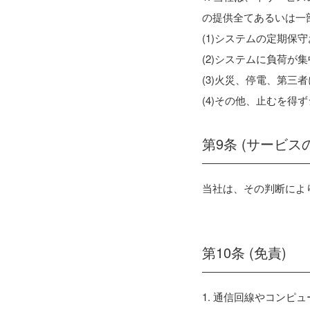
の提供全てあるいは一
(1)システムの定期保
(2)システムに負荷が
(3)火災、停電、第
(4)その他、止むを得
第9条 (サービス
当社は、その判断によ
第10条 (免責)
1. 通信回線やコン