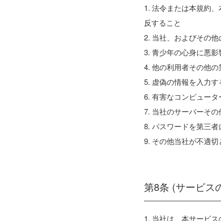
1. 法令または本規
反すること
2. 当社、およびその
3. 青少年の心身に
4. 他の利用者その
5. 虚偽の情報を入力
6. 有害なコンピュー
7. 当社のサーバーそ
8. パスワードを第
9. その他当社が不適
第8条 (サービス
1. 当社は、本サー